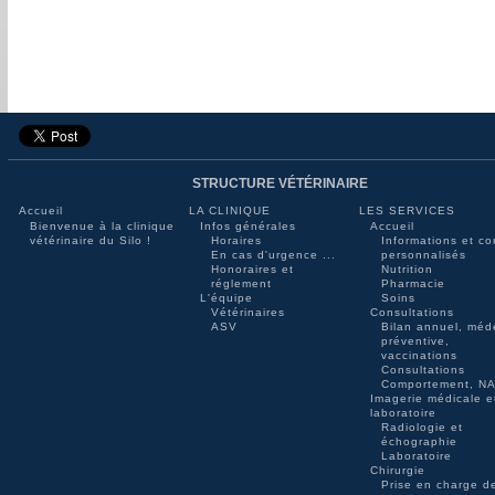
STRUCTURE VÉTÉRINAIRE
Accueil
LA CLINIQUE
LES SERVICES
Bienvenue à la clinique
Infos générales
Accueil
vétérinaire du Silo !
Horaires
Informations et co
En cas d'urgence ...
personnalisés
Honoraires et
Nutrition
réglement
Pharmacie
L'équipe
Soins
Vétérinaires
Consultations
ASV
Bilan annuel, méd
préventive,
vaccinations
Consultations
Comportement, N
Imagerie médicale e
laboratoire
Radiologie et
échographie
Laboratoire
Chirurgie
Prise en charge de