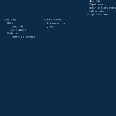
douleur
Equipement
Bilan pré-anesthé
Interventions
Hospitalisation
Les plus
CHRONOVET
Utile
Présentation
Actualités
y aller !
Liens utiles
Galeries
Albums de photos